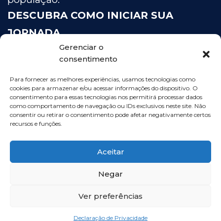
DESCUBRA COMO INICIAR SUA
JORNADA
Gerenciar o
PARA UM GOVERNO INTELIGENTE!
consentimento
FALE COM UM ESPECIALISTA
Para fornecer as melhores experiências, usamos tecnologias como
cookies para armazenar e/ou acessar informações do dispositivo. O
consentimento para essas tecnologias nos permitirá processar dados
como comportamento de navegação ou IDs exclusivos neste site. Não
consentir ou retirar o consentimento pode afetar negativamente certos
recursos e funções.
Aceitar
Copyright © Sigcorp – 2024
Negar
Ver preferências
Declaração de Privacidade