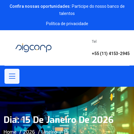
Confira nossas oportunidades:
Participe do nosso banco de
talentos
Política de privacidade
Tel
+55 (11) 4153-2945
Dia:
15 De Janeiro De 2026
Home
2026
janeiro
15