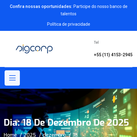
Confira nossas oportunidades:
Participe do nosso banco de
talentos
Política de privacidade
Tel
+55 (11) 4153-2945
Dia:
18 De Dezembro De 2025
Home
2025
dezembro
18