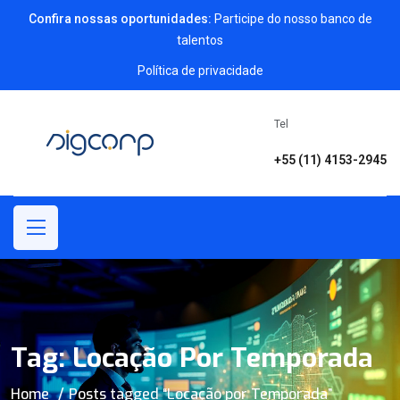
Confira nossas oportunidades:
Participe do nosso banco de
talentos
Política de privacidade
Tel
+55 (11) 4153-2945
Tag:
Locação Por Temporada
Home
Posts tagged “Locação por Temporada”