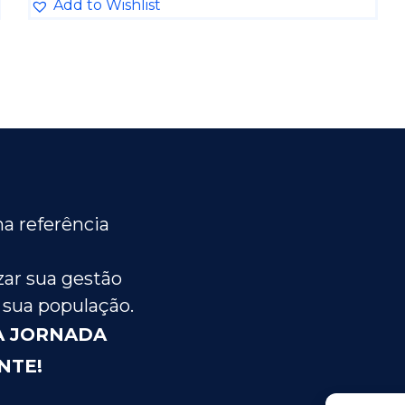
Add to Wishlist
a referência
ar sua gestão
 sua população.
A JORNADA
NTE!