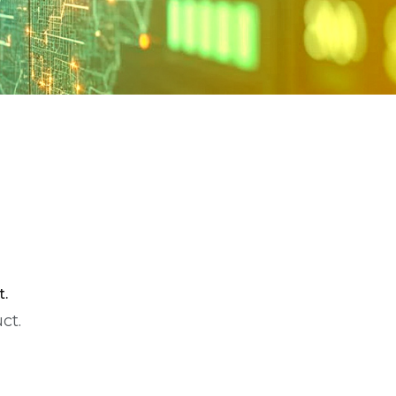
t.
ct.