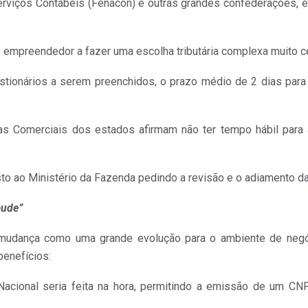
rviços Contábeis (Fenacon) e outras grandes confederações,
 empreendedor a fazer uma escolha tributária complexa muito c
ionários a serem preenchidos, o prazo médio de 2 dias para
s Comerciais dos estados afirmam não ter tempo hábil para 
o ao Ministério da Fazenda pedindo a revisão e o adiamento da
aude”
a mudança como uma grande evolução para o ambiente de negó
benefícios:
acional seria feita na hora, permitindo a emissão de um CN