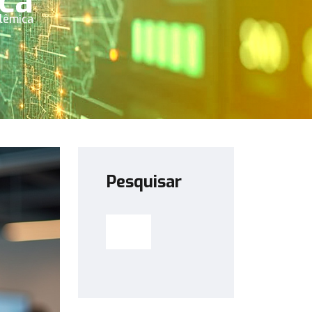
ca
olêmica
Pesquisar