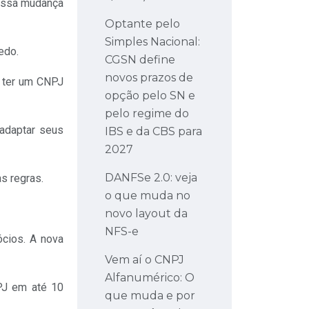
 essa mudança
Optante pelo
Simples Nacional:
edo.
CGSN define
novos prazos de
 ter um CNPJ
opção pelo SN e
pelo regime do
adaptar seus
IBS e da CBS para
2027
DANFSe 2.0: veja
s regras.
o que muda no
novo layout da
NFS-e
cios. A nova
Vem aí o CNPJ
Alfanumérico: O
PJ em até 10
que muda e por