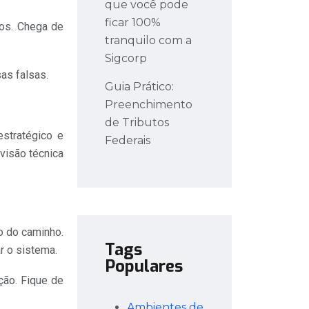
que você pode
ficar 100%
ios. Chega de
tranquilo com a
Sigcorp
as falsas.
Guia Prático:
Preenchimento
de Tributos
stratégico e
Federais
visão técnica
o do caminho.
Tags
r o sistema.
Populares
ção. Fique de
Ambientes de