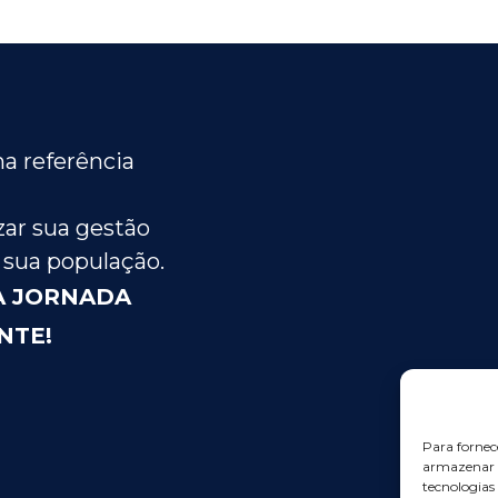
a referência
ar sua gestão
 sua população.
A JORNADA
NTE!
Para fornec
armazenar e
tecnologia